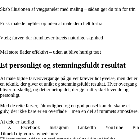
Skab illusionen af vægpaneler med maling – sådan gør du trin for trin
Frisk malede møbler op uden at male dem helt forfra
Vælg farver, der fremhæver træets naturlige skønhed
Mal store flader effektivt – uden at blive hurtigt træt
Et personligt og stemningsfuldt resultat
At male bløde farveovergange på gulvet kræver lidt øvelse, men det er
en teknik, der giver et unikt og stemningsfuldt resultat. Hver overgang
bliver forskellig, og det er netop det, der gør udtrykket levende og
personligt.
Med de rette farver, tålmodighed og en god pensel kan du skabe et
gulv, der ikke bare er en overflade – men en del af rummets atmosfære.
At dele er kærligt
X
Facebook
Instagram
LinkedIn
YouTube
Pin
Tilmeld dig vores nyhedsbrev