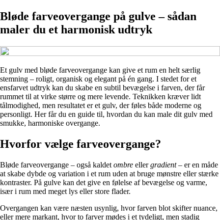
Bløde farveovergange på gulve – sådan
maler du et harmonisk udtryk
Et gulv med bløde farveovergange kan give et rum en helt særlig
stemning – roligt, organisk og elegant på én gang. I stedet for et
ensfarvet udtryk kan du skabe en subtil bevægelse i farven, der får
rummet til at virke større og mere levende. Teknikken kræver lidt
tålmodighed, men resultatet er et gulv, der føles både moderne og
personligt. Her får du en guide til, hvordan du kan male dit gulv med
smukke, harmoniske overgange.
Hvorfor vælge farveovergange?
Bløde farveovergange – også kaldet
ombre
eller
gradient
– er en måde
at skabe dybde og variation i et rum uden at bruge mønstre eller stærke
kontraster. På gulve kan det give en følelse af bevægelse og varme,
især i rum med meget lys eller store flader.
Overgangen kan være næsten usynlig, hvor farven blot skifter nuance,
eller mere markant, hvor to farver mødes i et tydeligt, men stadig