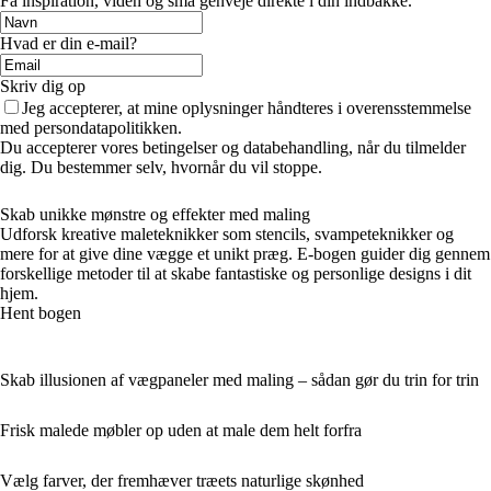
Få inspiration, viden og små genveje direkte i din indbakke.
Hvad er din e-mail?
Skriv dig op
Jeg accepterer, at mine oplysninger håndteres i overensstemmelse
med persondatapolitikken.
Du accepterer vores betingelser og databehandling, når du tilmelder
dig. Du bestemmer selv, hvornår du vil stoppe.
Skab unikke mønstre og effekter med maling
Udforsk kreative maleteknikker som stencils, svampeteknikker og
mere for at give dine vægge et unikt præg. E-bogen guider dig gennem
forskellige metoder til at skabe fantastiske og personlige designs i dit
hjem.
Hent bogen
Skab illusionen af vægpaneler med maling – sådan gør du trin for trin
Frisk malede møbler op uden at male dem helt forfra
Vælg farver, der fremhæver træets naturlige skønhed