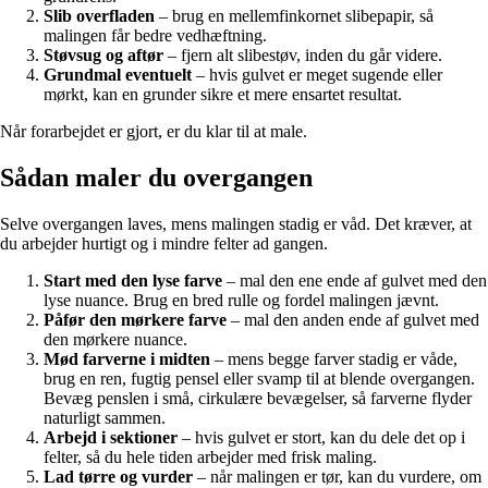
Slib overfladen
– brug en mellemfinkornet slibepapir, så
malingen får bedre vedhæftning.
Støvsug og aftør
– fjern alt slibestøv, inden du går videre.
Grundmal eventuelt
– hvis gulvet er meget sugende eller
mørkt, kan en grunder sikre et mere ensartet resultat.
Når forarbejdet er gjort, er du klar til at male.
Sådan maler du overgangen
Selve overgangen laves, mens malingen stadig er våd. Det kræver, at
du arbejder hurtigt og i mindre felter ad gangen.
Start med den lyse farve
– mal den ene ende af gulvet med den
lyse nuance. Brug en bred rulle og fordel malingen jævnt.
Påfør den mørkere farve
– mal den anden ende af gulvet med
den mørkere nuance.
Mød farverne i midten
– mens begge farver stadig er våde,
brug en ren, fugtig pensel eller svamp til at blende overgangen.
Bevæg penslen i små, cirkulære bevægelser, så farverne flyder
naturligt sammen.
Arbejd i sektioner
– hvis gulvet er stort, kan du dele det op i
felter, så du hele tiden arbejder med frisk maling.
Lad tørre og vurder
– når malingen er tør, kan du vurdere, om