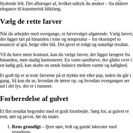
flydende felt. Det afhænger af, hvilket udtryk du ønsker – fra diskret
elegance til kunstnerisk blikfang.
Vælg de rette farver
Når du arbejder med overgange, er farvevalget afgørende. Vælg farver,
der ligger tæt på hinanden i tone og temperatur – for eksempel to
nuancer af grå, beige eller blå. Det giver et roligt og naturligt resultat.
Vil du have mere kontrast, kan du vælge farver, der ligger længere fra
hinanden, men stadig harmonerer. En varm sandfarve, der glider over i
en kølig grå, kan skabe en smuk balance mellem varme og kølighed.
Et godt tip er at teste farverne på et stykke træ eller pap, inden du går i
gang. Så kan du se, hvordan de tørrer op, og hvordan overgangen ser
ud i det lys, der er i rummet.
Forberedelse af gulvet
Et flot resultat begynder med et godt forarbejde. Sørg for, at gulvet er
rent, tørt og jævnt, før du maler.
Rens grundigt
– fjern støv, fedt og gamle lakrester med
grundrens.