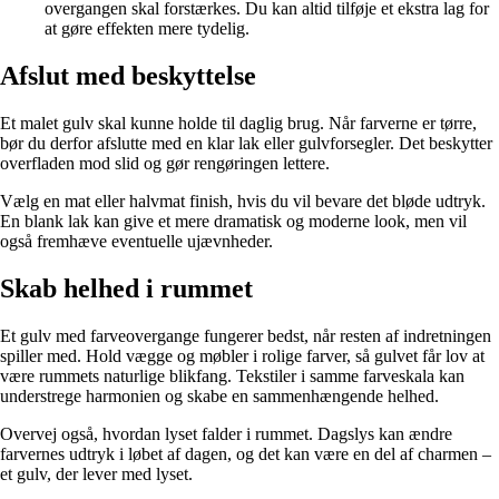
overgangen skal forstærkes. Du kan altid tilføje et ekstra lag for
at gøre effekten mere tydelig.
Afslut med beskyttelse
Et malet gulv skal kunne holde til daglig brug. Når farverne er tørre,
bør du derfor afslutte med en klar lak eller gulvforsegler. Det beskytter
overfladen mod slid og gør rengøringen lettere.
Vælg en mat eller halvmat finish, hvis du vil bevare det bløde udtryk.
En blank lak kan give et mere dramatisk og moderne look, men vil
også fremhæve eventuelle ujævnheder.
Skab helhed i rummet
Et gulv med farveovergange fungerer bedst, når resten af indretningen
spiller med. Hold vægge og møbler i rolige farver, så gulvet får lov at
være rummets naturlige blikfang. Tekstiler i samme farveskala kan
understrege harmonien og skabe en sammenhængende helhed.
Overvej også, hvordan lyset falder i rummet. Dagslys kan ændre
farvernes udtryk i løbet af dagen, og det kan være en del af charmen –
et gulv, der lever med lyset.