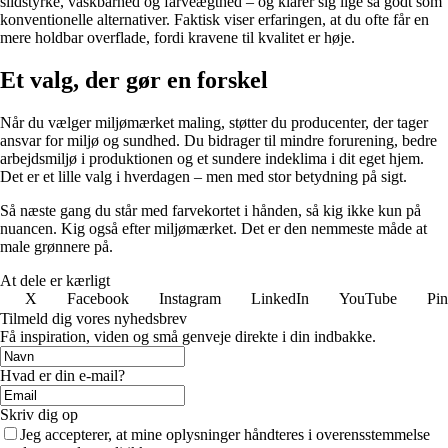
slidstyrke, vaskbarhed og farveægthed – og klarer sig lige så godt som
konventionelle alternativer. Faktisk viser erfaringen, at du ofte får en
mere holdbar overflade, fordi kravene til kvalitet er høje.
Et valg, der gør en forskel
Når du vælger miljømærket maling, støtter du producenter, der tager
ansvar for miljø og sundhed. Du bidrager til mindre forurening, bedre
arbejdsmiljø i produktionen og et sundere indeklima i dit eget hjem.
Det er et lille valg i hverdagen – men med stor betydning på sigt.
Så næste gang du står med farvekortet i hånden, så kig ikke kun på
nuancen. Kig også efter miljømærket. Det er den nemmeste måde at
male grønnere på.
At dele er kærligt
X
Facebook
Instagram
LinkedIn
YouTube
Pin
Tilmeld dig vores nyhedsbrev
Få inspiration, viden og små genveje direkte i din indbakke.
Hvad er din e-mail?
Skriv dig op
Jeg accepterer, at mine oplysninger håndteres i overensstemmelse