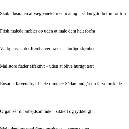
Skab illusionen af vægpaneler med maling – sådan gør du trin for trin
Frisk malede møbler op uden at male dem helt forfra
Vælg farver, der fremhæver træets naturlige skønhed
Mal store flader effektivt – uden at blive hurtigt træt
Ensartet farveudtryk i hele rummet: Sådan undgår du farveforskelle
Organisér dit arbejdsområde – sikkert og ryddeligt
Mal udendørs med flotte resultater – uanset vejret