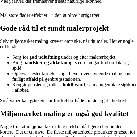
Vælg farver, der fremhæver træets naturlige skønhed
Mal store flader effektivt – uden at blive hurtigt træt
Gode råd til et sundt malerprojekt
Selv miljømærket maling kræver omtanke, når du maler. Her er nogle
enkle råd:
Sørg for
god udluftning
under og efter malerarbejdet.
Brug
handsker og afdækning
, så du undgår hudkontakt og
spild.
Opbevar rester korrekt – og aflever overskydende maling som
farligt affald
på genbrugsstationen.
Rengør pensler og ruller i
koldt vand
, så malingen ikke størkner
i afløbet.
Små vaner kan gøre en stor forskel for både miljøet og dit helbred.
Miljømærket maling er også god kvalitet
Nogle tror, at miljømærket maling dækker dårligere eller holder
kortere. Det er en myte. De fleste miljømærkede produkter er testet for