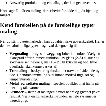
Ansvarlig produktion og emballage, der kan genanvendes
Kort sagt: Du får en maling, der er bedre for både dig, dit hjem og
miljøet.
Kend forskellen på de forskellige typer
maling
Når du står i byggemarkedet, kan udvalget virke uoverskueligt. Her er
de mest almindelige typer – og hvad de egner sig til:
Vægmaling
– bruges til vægge og lofter indendørs. Vælg en
glansgrad efter rummets funktion: lav glans (2–5) til stuer og
soveværelser, højere glans (10–25) til køkken og bad, hvor
overflader skal kunne vaskes af.
Træmaling
– beskytter og forskønner træværk både inde og
ude. Udendørs træmaling skal kunne modstå fugt, sol og
temperaturudsving.
Metal- og radiator­maling
– specielt udviklet til at hæfte på
metal og tåle varme.
Grunder
– sikrer, at malingen hæfter bedre og giver et jævnt
resultat. Vælg en miljømærket grunder, så hele systemet er
bæredygtigt.