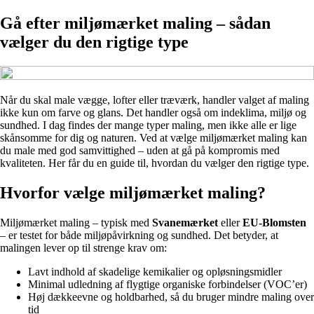
Gå efter miljømærket maling – sådan
vælger du den rigtige type
Når du skal male vægge, lofter eller træværk, handler valget af maling
ikke kun om farve og glans. Det handler også om indeklima, miljø og
sundhed. I dag findes der mange typer maling, men ikke alle er lige
skånsomme for dig og naturen. Ved at vælge miljømærket maling kan
du male med god samvittighed – uden at gå på kompromis med
kvaliteten. Her får du en guide til, hvordan du vælger den rigtige type.
Hvorfor vælge miljømærket maling?
Miljømærket maling – typisk med
Svanemærket
eller
EU-Blomsten
– er testet for både miljøpåvirkning og sundhed. Det betyder, at
malingen lever op til strenge krav om:
Lavt indhold af skadelige kemikalier og opløsningsmidler
Minimal udledning af flygtige organiske forbindelser (VOC’er)
Høj dækkeevne og holdbarhed, så du bruger mindre maling over
tid