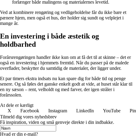
forlænger både malingens og materialernes levetid.
Ved at kombinere rengøring og vedligeholdelse får du ikke bare et
pænere hjem, men også et hus, der holder sig sundt og velplejet i
mange år.
En investering i både æstetik og
holdbarhed
Forårsrengøringen handler ikke kun om at få det til at skinne – det er
også en investering i hjemmets fremtid. Når du passer på de malede
overflader, beskytter du samtidig de materialer, der ligger under.
Et par timers ekstra indsats nu kan spare dig for både tid og penge
senere. Og så føles det ganske enkelt godt at vide, at huset står klar til
en ny sæson – rent, velholdt og med farver, der igen stråler i
forårssolen.
At dele er kærligt
X
Facebook
Instagram
LinkedIn
YouTube
Pin
Tilmeld dig vores nyhedsbrev
Få inspiration, viden og små genveje direkte i din indbakke.
Hvad er din e-mail?