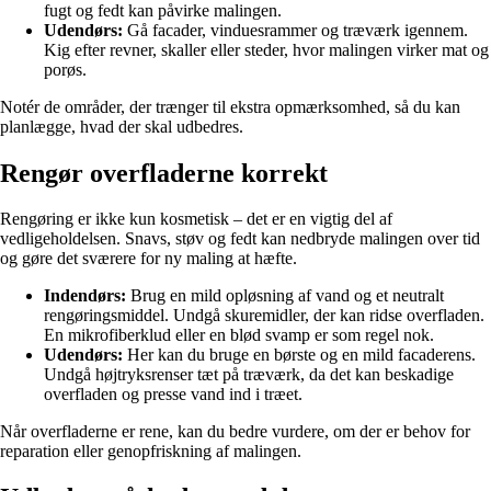
fugt og fedt kan påvirke malingen.
Udendørs:
Gå facader, vinduesrammer og træværk igennem.
Kig efter revner, skaller eller steder, hvor malingen virker mat og
porøs.
Notér de områder, der trænger til ekstra opmærksomhed, så du kan
planlægge, hvad der skal udbedres.
Rengør overfladerne korrekt
Rengøring er ikke kun kosmetisk – det er en vigtig del af
vedligeholdelsen. Snavs, støv og fedt kan nedbryde malingen over tid
og gøre det sværere for ny maling at hæfte.
Indendørs:
Brug en mild opløsning af vand og et neutralt
rengøringsmiddel. Undgå skuremidler, der kan ridse overfladen.
En mikrofiberklud eller en blød svamp er som regel nok.
Udendørs:
Her kan du bruge en børste og en mild facaderens.
Undgå højtryksrenser tæt på træværk, da det kan beskadige
overfladen og presse vand ind i træet.
Når overfladerne er rene, kan du bedre vurdere, om der er behov for
reparation eller genopfriskning af malingen.