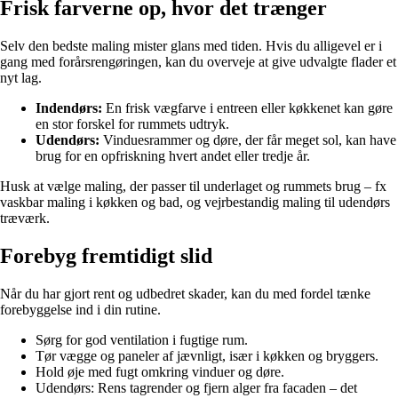
Frisk farverne op, hvor det trænger
Selv den bedste maling mister glans med tiden. Hvis du alligevel er i
gang med forårsrengøringen, kan du overveje at give udvalgte flader et
nyt lag.
Indendørs:
En frisk vægfarve i entreen eller køkkenet kan gøre
en stor forskel for rummets udtryk.
Udendørs:
Vinduesrammer og døre, der får meget sol, kan have
brug for en opfriskning hvert andet eller tredje år.
Husk at vælge maling, der passer til underlaget og rummets brug – fx
vaskbar maling i køkken og bad, og vejrbestandig maling til udendørs
træværk.
Forebyg fremtidigt slid
Når du har gjort rent og udbedret skader, kan du med fordel tænke
forebyggelse ind i din rutine.
Sørg for god ventilation i fugtige rum.
Tør vægge og paneler af jævnligt, især i køkken og bryggers.
Hold øje med fugt omkring vinduer og døre.
Udendørs: Rens tagrender og fjern alger fra facaden – det