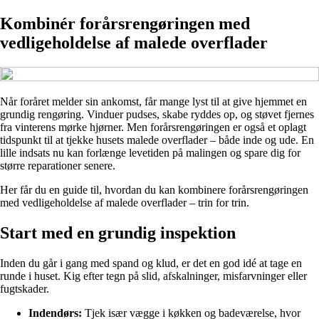
Kombinér forårsrengøringen med
vedligeholdelse af malede overflader
Når foråret melder sin ankomst, får mange lyst til at give hjemmet en
grundig rengøring. Vinduer pudses, skabe ryddes op, og støvet fjernes
fra vinterens mørke hjørner. Men forårsrengøringen er også et oplagt
tidspunkt til at tjekke husets malede overflader – både inde og ude. En
lille indsats nu kan forlænge levetiden på malingen og spare dig for
større reparationer senere.
Her får du en guide til, hvordan du kan kombinere forårsrengøringen
med vedligeholdelse af malede overflader – trin for trin.
Start med en grundig inspektion
Inden du går i gang med spand og klud, er det en god idé at tage en
runde i huset. Kig efter tegn på slid, afskalninger, misfarvninger eller
fugtskader.
Indendørs:
Tjek især vægge i køkken og badeværelse, hvor