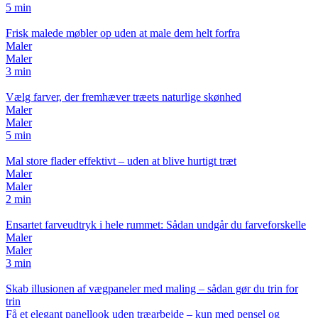
5 min
Frisk malede møbler op uden at male dem helt forfra
Maler
Maler
3 min
Vælg farver, der fremhæver træets naturlige skønhed
Maler
Maler
5 min
Mal store flader effektivt – uden at blive hurtigt træt
Maler
Maler
2 min
Ensartet farveudtryk i hele rummet: Sådan undgår du farveforskelle
Maler
Maler
3 min
Skab illusionen af vægpaneler med maling – sådan gør du trin for
trin
Få et elegant panellook uden træarbejde – kun med pensel og