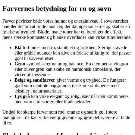
Farvernes betydning for ro og søvn
Farver påvirker både vores humør og energiniveau. I soveværelset
handler det om at finde nuancer, der dæmper sanserne og skaber en
følelse af tryghed. Bløde, matte toner har en beroligende effekt,
mens stærke kontraster og blanke overflader kan virke stimulerende.
Blå
forbindes med ro, stabilitet og friskhed. Særligt støvede
eller gråblå nuancer kan give en følelse af kølig ro, der passer
godt til soveværelset.
Grøn
symboliserer natur og balance. En dæmpet salviegrøn
eller olivengrøn kan skabe en harmonisk atmosfære, der
virker afstressende.
Beige og sandfarver
giver varme og tryghed. De fungerer
godt som neutrale baggrunde, der kan kombineres med
tekstiler i naturmaterialer.
Lys grå
kan virke elegant og rolig, især når den kombineres
med varme træsorter eller bløde tekstiler.
Undgå for skarpe farver som rød, orange og stærk gul i store
mængder – de kan virke energigivende og gøre det sværere at falde
til ro.