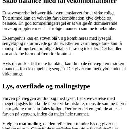
Skab balance med farvekombinationer
Et soveværelse behøver ikke være ensfarvet for at virke roligt.
Tværtimod kan en velvalgt farvekombination give dybde og
balance. En god tommelfingerregel er at vælge én dominerende
farve og supplere med 1–2 rolige nuancer i samme tonefamilie.
Eksempelvis kan en støvet blå væg kombineres med lysegrå
sengetøj og naturfarvede gardiner. Eller en varm beige tone kan få
modspil af mørkere brunlige detaljer i træ og tekstiler. Det handler
om at skabe harmoni frem for kontrast.
Hvis du ønsker lidt mere karakter, kan du male én væg i en mørkere
nuance – for eksempel bag sengen. Det giver rummet dybde uden at
virke tungt.
Lys, overflade og malingstype
Farven på væggen ændrer sig med lyset. I et soveværelse med
meget dagslys kan kolde farver virke friskere, mens de samme farver
i et mørkere rum kan føles kølige. Derfor er det en god idé at teste
farven på væggen, inden du maler hele rummet.
Vælg en
mat maling
, da den reflekterer mindre lys og giver et
blødere udtryk. Glansfulde overflader kan virke for “aktive” i et