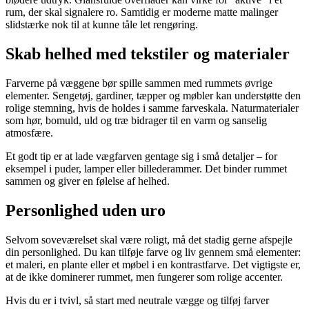
rum, der skal signalere ro. Samtidig er moderne matte malinger
slidstærke nok til at kunne tåle let rengøring.
Skab helhed med tekstiler og materialer
Farverne på væggene bør spille sammen med rummets øvrige
elementer. Sengetøj, gardiner, tæpper og møbler kan understøtte den
rolige stemning, hvis de holdes i samme farveskala. Naturmaterialer
som hør, bomuld, uld og træ bidrager til en varm og sanselig
atmosfære.
Et godt tip er at lade vægfarven gentage sig i små detaljer – for
eksempel i puder, lamper eller billederammer. Det binder rummet
sammen og giver en følelse af helhed.
Personlighed uden uro
Selvom soveværelset skal være roligt, må det stadig gerne afspejle
din personlighed. Du kan tilføje farve og liv gennem små elementer:
et maleri, en plante eller et møbel i en kontrastfarve. Det vigtigste er,
at de ikke dominerer rummet, men fungerer som rolige accenter.
Hvis du er i tvivl, så start med neutrale vægge og tilføj farver