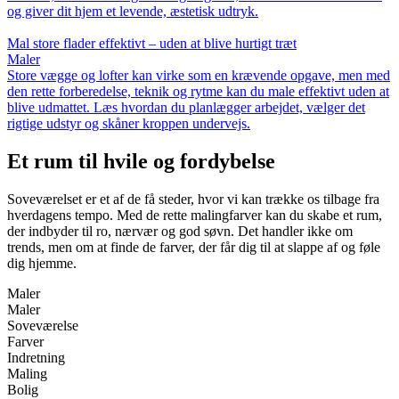
og giver dit hjem et levende, æstetisk udtryk.
Mal store flader effektivt – uden at blive hurtigt træt
Maler
Store vægge og lofter kan virke som en krævende opgave, men med
den rette forberedelse, teknik og rytme kan du male effektivt uden at
blive udmattet. Læs hvordan du planlægger arbejdet, vælger det
rigtige udstyr og skåner kroppen undervejs.
Et rum til hvile og fordybelse
Soveværelset er et af de få steder, hvor vi kan trække os tilbage fra
hverdagens tempo. Med de rette malingfarver kan du skabe et rum,
der indbyder til ro, nærvær og god søvn. Det handler ikke om
trends, men om at finde de farver, der får dig til at slappe af og føle
dig hjemme.
Maler
Maler
Soveværelse
Farver
Indretning
Maling
Bolig