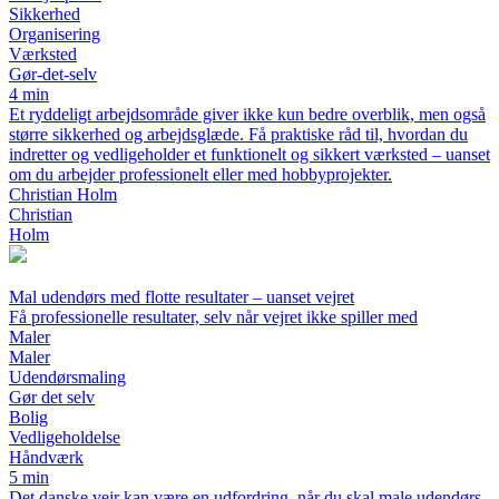
Sikkerhed
Organisering
Værksted
Gør-det-selv
4 min
Et ryddeligt arbejdsområde giver ikke kun bedre overblik, men også
større sikkerhed og arbejdsglæde. Få praktiske råd til, hvordan du
indretter og vedligeholder et funktionelt og sikkert værksted – uanset
om du arbejder professionelt eller med hobbyprojekter.
Christian Holm
Christian
Holm
Mal udendørs med flotte resultater – uanset vejret
Få professionelle resultater, selv når vejret ikke spiller med
Maler
Maler
Udendørsmaling
Gør det selv
Bolig
Vedligeholdelse
Håndværk
5 min
Det danske vejr kan være en udfordring, når du skal male udendørs.