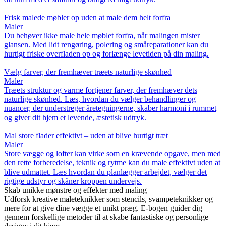
Frisk malede møbler op uden at male dem helt forfra
Maler
Du behøver ikke male hele møblet forfra, når malingen mister
glansen. Med lidt rengøring, polering og småreparationer kan du
hurtigt friske overfladen op og forlænge levetiden på din maling.
Vælg farver, der fremhæver træets naturlige skønhed
Maler
Træets struktur og varme fortjener farver, der fremhæver dets
naturlige skønhed. Læs, hvordan du vælger behandlinger og
nuancer, der understreger åretegningerne, skaber harmoni i rummet
og giver dit hjem et levende, æstetisk udtryk.
Mal store flader effektivt – uden at blive hurtigt træt
Maler
Store vægge og lofter kan virke som en krævende opgave, men med
den rette forberedelse, teknik og rytme kan du male effektivt uden at
blive udmattet. Læs hvordan du planlægger arbejdet, vælger det
rigtige udstyr og skåner kroppen undervejs.
Skab unikke mønstre og effekter med maling
Udforsk kreative maleteknikker som stencils, svampeteknikker og
mere for at give dine vægge et unikt præg. E-bogen guider dig
gennem forskellige metoder til at skabe fantastiske og personlige