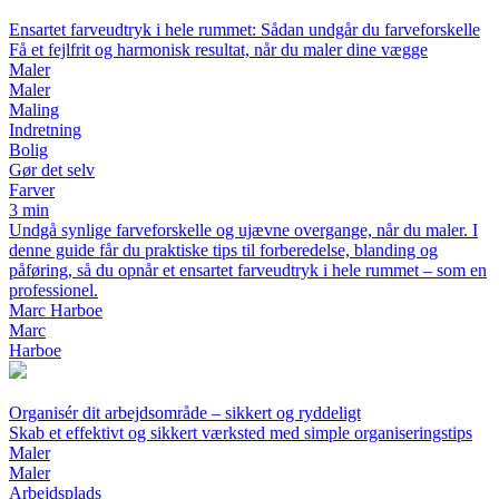
Ensartet farveudtryk i hele rummet: Sådan undgår du farveforskelle
Få et fejlfrit og harmonisk resultat, når du maler dine vægge
Maler
Maler
Maling
Indretning
Bolig
Gør det selv
Farver
3 min
Undgå synlige farveforskelle og ujævne overgange, når du maler. I
denne guide får du praktiske tips til forberedelse, blanding og
påføring, så du opnår et ensartet farveudtryk i hele rummet – som en
professionel.
Marc Harboe
Marc
Harboe
Organisér dit arbejdsområde – sikkert og ryddeligt
Skab et effektivt og sikkert værksted med simple organiseringstips
Maler
Maler
Arbejdsplads