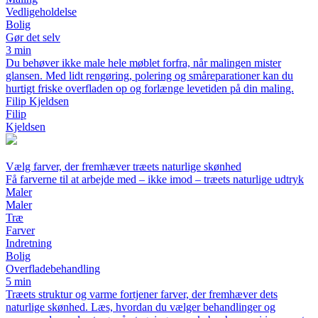
Vedligeholdelse
Bolig
Gør det selv
3 min
Du behøver ikke male hele møblet forfra, når malingen mister
glansen. Med lidt rengøring, polering og småreparationer kan du
hurtigt friske overfladen op og forlænge levetiden på din maling.
Filip Kjeldsen
Filip
Kjeldsen
Vælg farver, der fremhæver træets naturlige skønhed
Få farverne til at arbejde med – ikke imod – træets naturlige udtryk
Maler
Maler
Træ
Farver
Indretning
Bolig
Overfladebehandling
5 min
Træets struktur og varme fortjener farver, der fremhæver dets
naturlige skønhed. Læs, hvordan du vælger behandlinger og