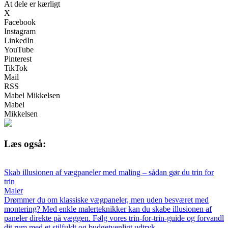
At dele er kærligt
X
Facebook
Instagram
LinkedIn
YouTube
Pinterest
TikTok
Mail
RSS
Mabel Mikkelsen
Mabel
Mikkelsen
Læs også:
Skab illusionen af vægpaneler med maling – sådan gør du trin for
trin
Maler
Drømmer du om klassiske vægpaneler, men uden besværet med
montering? Med enkle malerteknikker kan du skabe illusionen af
paneler direkte på væggen. Følg vores trin-for-trin-guide og forvandl
dit rum med et stilfuldt og budgetvenligt udtryk.