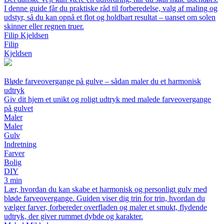
I denne guide får du praktiske råd til forberedelse, valg af maling og
udstyr, så du kan opnå et flot og holdbart resultat – uanset om solen
skinner eller regnen truer.
Filip Kjeldsen
Filip
Kjeldsen
Bløde farveovergange på gulve – sådan maler du et harmonisk
udtryk
Giv dit hjem et unikt og roligt udtryk med malede farveovergange
på gulvet
Maler
Maler
Gulv
Indretning
Farver
Bolig
DIY
3 min
Lær, hvordan du kan skabe et harmonisk og personligt gulv med
bløde farveovergange. Guiden viser dig trin for trin, hvordan du
vælger farver, forbereder overfladen og maler et smukt, flydende
udtryk, der giver rummet dybde og karakter.