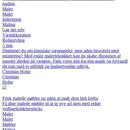
maling
Maler
Maler
Indretning
Maling
Gør det selv
Vægdekoration
Boligstyling
5 min
Drømmer du om klassiske vægpaneler, men uden besværet med
montering? Med enkle malerteknikker kan du skabe illusionen af
paneler direkte på væggen. Følg vores trin-for-trin-guide og forvandl
dit rum med et stilfuldt og budgetvenligt udtryk.
Christian Holm
Christian
Holm
Frisk malede møbler op uden at male dem helt forfra
Få dine malede møbler til at se nye ud igen med enkle
vedligeholdelsestricks
Maler
Maler
Møbler
Maling