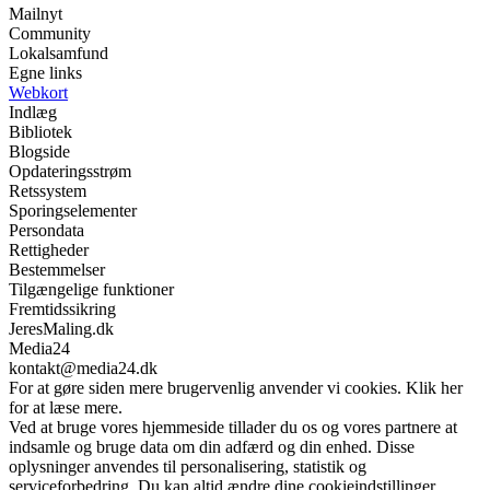
Mailnyt
Community
Lokalsamfund
Egne links
Webkort
Indlæg
Bibliotek
Blogside
Opdateringsstrøm
Retssystem
Sporingselementer
Persondata
Rettigheder
Bestemmelser
Tilgængelige funktioner
Fremtidssikring
JeresMaling.dk
Media24
kontakt@media24.dk
For at gøre siden mere brugervenlig anvender vi cookies. Klik her
for at læse mere.
Ved at bruge vores hjemmeside tillader du os og vores partnere at
indsamle og bruge data om din adfærd og din enhed. Disse
oplysninger anvendes til personalisering, statistik og
serviceforbedring. Du kan altid ændre dine cookieindstillinger