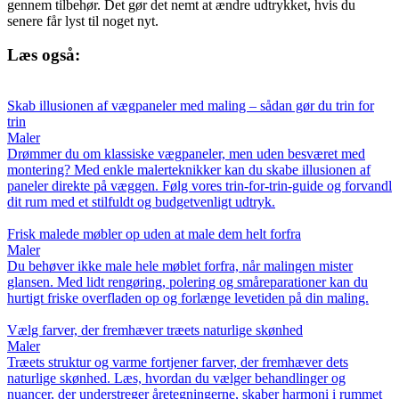
gennem tilbehør. Det gør det nemt at ændre udtrykket, hvis du
senere får lyst til noget nyt.
Læs også:
Skab illusionen af vægpaneler med maling – sådan gør du trin for
trin
Maler
Drømmer du om klassiske vægpaneler, men uden besværet med
montering? Med enkle malerteknikker kan du skabe illusionen af
paneler direkte på væggen. Følg vores trin-for-trin-guide og forvandl
dit rum med et stilfuldt og budgetvenligt udtryk.
Frisk malede møbler op uden at male dem helt forfra
Maler
Du behøver ikke male hele møblet forfra, når malingen mister
glansen. Med lidt rengøring, polering og småreparationer kan du
hurtigt friske overfladen op og forlænge levetiden på din maling.
Vælg farver, der fremhæver træets naturlige skønhed
Maler
Træets struktur og varme fortjener farver, der fremhæver dets
naturlige skønhed. Læs, hvordan du vælger behandlinger og
nuancer, der understreger åretegningerne, skaber harmoni i rummet